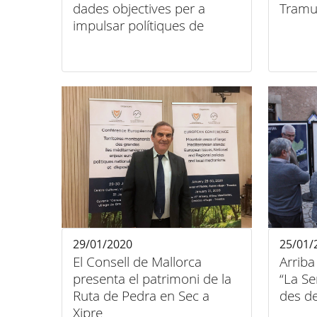
dades objectives per a
Tramu
impulsar polítiques de
gestió del Patrimoni
Mundial
29/01/2020
25/01/
El Consell de Mallorca
Arriba
presenta el patrimoni de la
“La S
Ruta de Pedra en Sec a
des d
Xipre