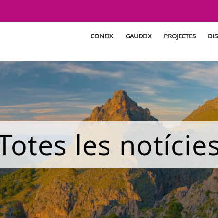
CONEIX
GAUDEIX
PROJECTES
DIS
Totes les notície