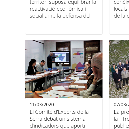
territori suposa equilibrar la
conèix
reactivació econòmica i
locals
social amb la defensa del
de la 
medi ambient i la lluita
contra el canvi climàtic"
11/03/2020
07/03/
El Comitè d’Experts de la
La pre
Serra debat un sistema
la I T
d’indicadors que aporti
públic