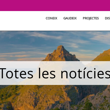
CONEIX
GAUDEIX
PROJECTES
DIS
Totes les notície