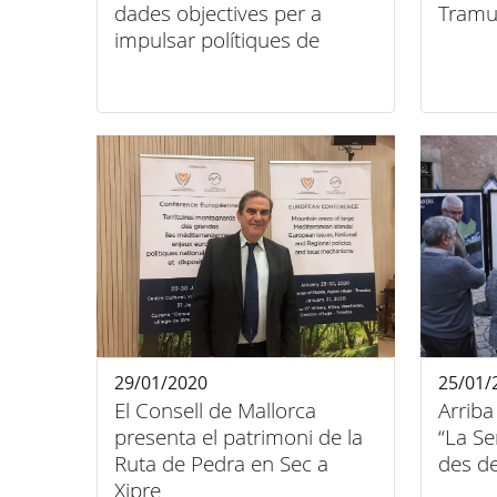
dades objectives per a
Tramu
impulsar polítiques de
gestió del Patrimoni
Mundial
29/01/2020
25/01/
El Consell de Mallorca
Arriba
presenta el patrimoni de la
“La S
Ruta de Pedra en Sec a
des d
Xipre