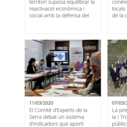
territori suposa equilibrar la
conèix
reactivació econòmica i
locals
social amb la defensa del
de la 
medi ambient i la lluita
contra el canvi climàtic"
11/03/2020
07/03/
El Comitè d’Experts de la
La pre
Serra debat un sistema
la I T
d’indicadors que aporti
públic