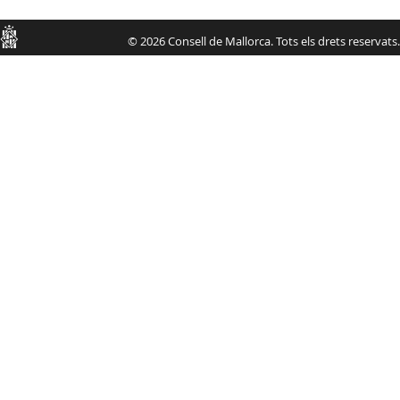
Consell
© 2026 Consell de Mallorca. Tots els drets reservats.
de
Mallorca