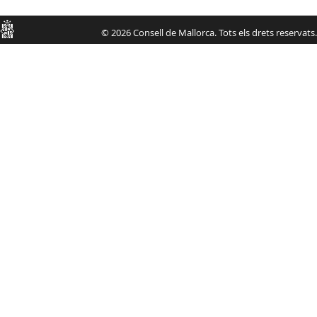
Consell
© 2026 Consell de Mallorca. Tots els drets reservats.
de
Mallorca