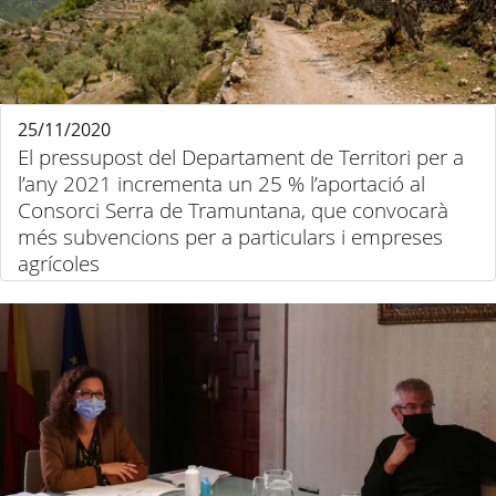
25/11/2020
El pressupost del Departament de Territori per a
l’any 2021 incrementa un 25 % l’aportació al
Consorci Serra de Tramuntana, que convocarà
més subvencions per a particulars i empreses
agrícoles