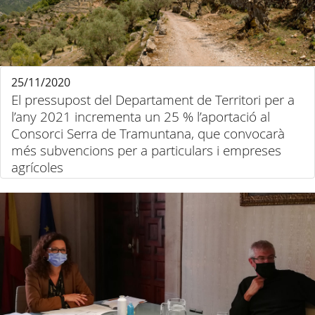
25/11/2020
El pressupost del Departament de Territori per a
l’any 2021 incrementa un 25 % l’aportació al
Consorci Serra de Tramuntana, que convocarà
més subvencions per a particulars i empreses
agrícoles