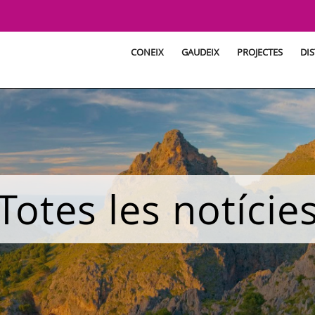
CONEIX
GAUDEIX
PROJECTES
DIS
Totes les notície