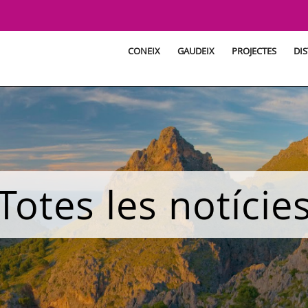
CONEIX
GAUDEIX
PROJECTES
DIS
Totes les notície