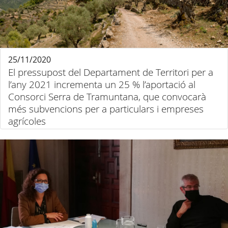
25/11/2020
El pressupost del Departament de Territori per a
l’any 2021 incrementa un 25 % l’aportació al
Consorci Serra de Tramuntana, que convocarà
més subvencions per a particulars i empreses
agrícoles