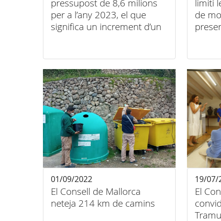
pressupost de 8,6 milions
limiti
per a l’any 2023, el que
de mot
significa un increment d’un
prese
8%
01/09/2022
19/07/
El Consell de Mallorca
El Con
neteja 214 km de camins
convid
Tramun