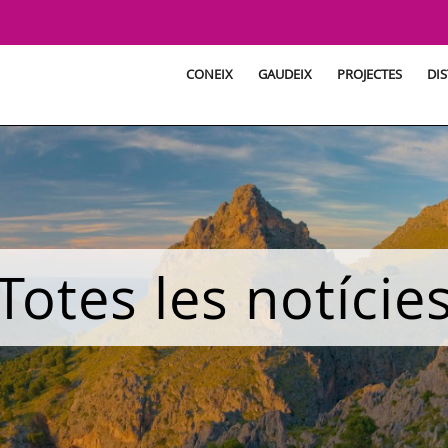
CONEIX
GAUDEIX
PROJECTES
DIS
Totes les notície