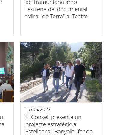
e
de Tramuntana amb
l'estrena del documental
“Mirall de Terra” al Teatre
Principal d’Inca.
17/05/2022
iu
El Consell presenta un
na
projecte estratègic a
Estellencs i Banyalbufar de