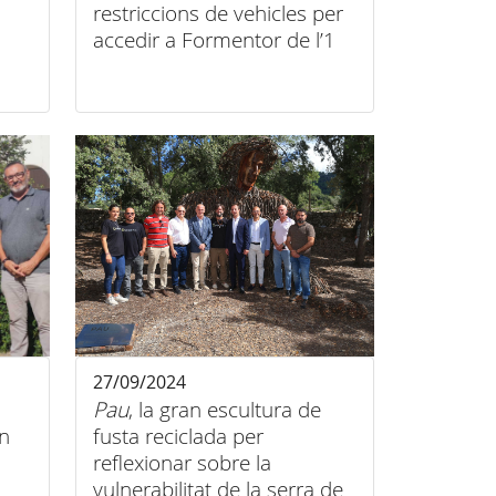
restriccions de vehicles per
accedir a Formentor de l’1
de juny al 30 d’octubre a
petició de l'Ajutament de
Pollença
27/09/2024
Pau
, la gran escultura de
n
fusta reciclada per
reflexionar sobre la
vulnerabilitat de la serra de