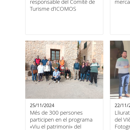
responsable del Comitè de
mercat
Turisme d’ICOMOS
25/11/2024
22/11/
Més de 300 persones
Lliura
participen en el programa
del V
«Viu el patrimoni» del
Fotogr