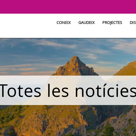
CONEIX
GAUDEIX
PROJECTES
DIS
Totes les notície