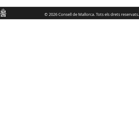
Consell
© 2026 Consell de Mallorca. Tots els drets reservats.
de
Mallorca