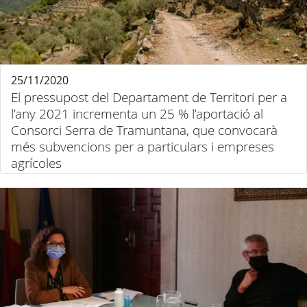
25/11/2020
El pressupost del Departament de Territori per a
l’any 2021 incrementa un 25 % l’aportació al
Consorci Serra de Tramuntana, que convocarà
més subvencions per a particulars i empreses
agrícoles