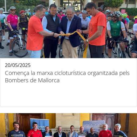
20/05/2025
Comença la marxa cicloturística organitzada pels
Bombers de Mallorca