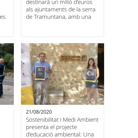
destinarà un milió d’euros
als ajuntaments de la serra
es
de Tramuntana, amb una
atenció especial als
municipis afectats pel
temporal d’agost
21/08/2020
Sostenibilitat i Medi Ambient
presenta el projecte
d’educació ambiental: Una