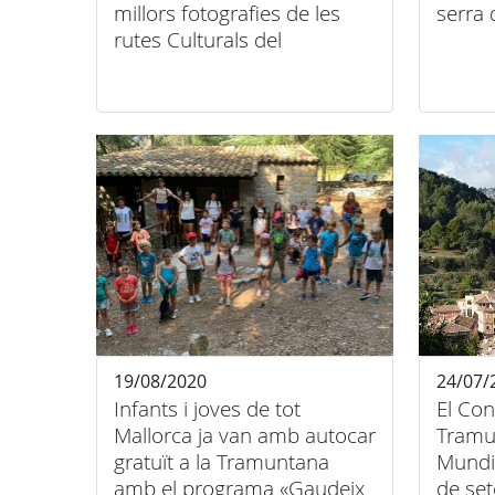
millors fotografies de les
serra
rutes Culturals del
Patrimoni Mundial
19/08/2020
24/07/
Infants i joves de tot
El Con
Mallorca ja van amb autocar
Tramu
gratuït a la Tramuntana
Mundia
amb el programa «Gaudeix
de se