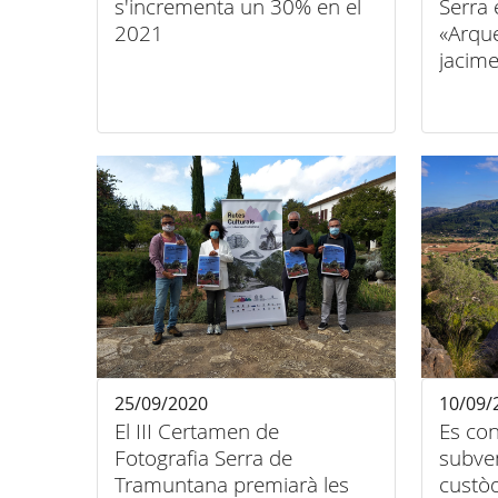
s'incrementa un 30% en el
Serra 
2021
«Arqu
jacime
25/09/2020
10/09/
El III Certamen de
Es con
Fotografia Serra de
subven
Tramuntana premiarà les
custòdi