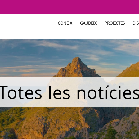
CONEIX
GAUDEIX
PROJECTES
DIS
Totes les notície