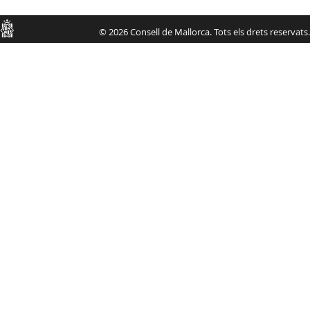
Consell
© 2026 Consell de Mallorca. Tots els drets reservats.
de
Mallorca