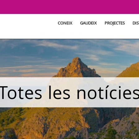
CONEIX
GAUDEIX
PROJECTES
DIS
Totes les notície