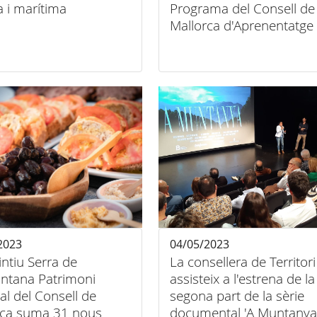
a i marítima
Programa del Consell de
Mallorca d'Aprenentatge 
Servei a la Serra de
Tramuntana
2023
04/05/2023
tintiu Serra de
La consellera de Territori
ntana Patrimoni
assisteix a l'estrena de la
l del Consell de
segona part de la sèrie
rca suma 31 nous
documental 'A Muntanya