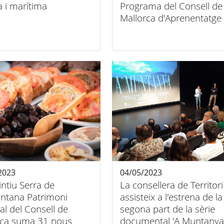
a i marítima
Programa del Consell de
Mallorca d'Aprenentatge 
Servei a la Serra de
Tramuntana
2023
04/05/2023
tintiu Serra de
La consellera de Territori
ntana Patrimoni
assisteix a l'estrena de la
l del Consell de
segona part de la sèrie
rca suma 31 nous
documental 'A Muntanya