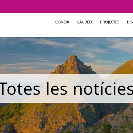
CONEIX
GAUDEIX
PROJECTES
DIS
Totes les notície