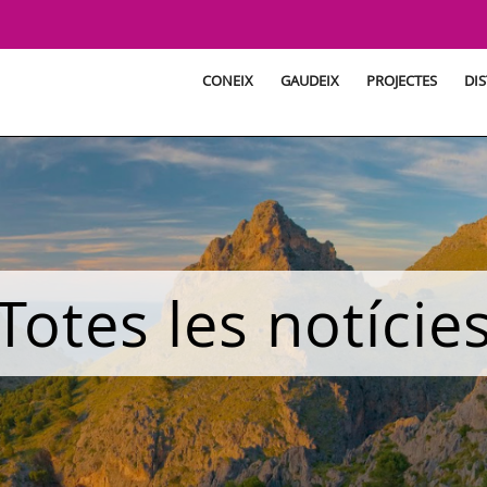
CONEIX
GAUDEIX
PROJECTES
DIS
Totes les notície