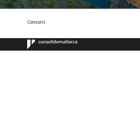
Consorci
Consell de
Mallorca