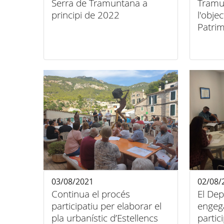
Serra de Tramuntana a
Tramu
principi de 2022
l'obje
Patrim
la ciu
03/08/2021
02/08/
Continua el procés
El Dep
participatiu per elaborar el
engeg
pla urbanístic d’Estellencs
partic