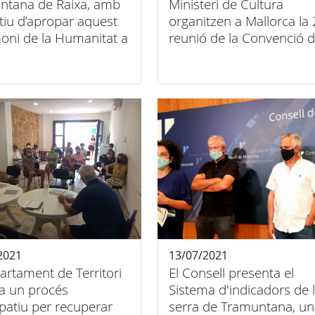
ntana de Raixa, amb
Ministeri de Cultura
ctiu d’apropar aquest
organitzen a Mallorca la
oni de la Humanitat a
reunió de la Convenció d
tadania
Paisatge dins dels actes 
desè aniversari serra de
Tramuntana
2021
13/07/2021
artament de Territori
El Consell presenta el
a un procés
Sistema d'indicadors de 
ipatiu per recuperar
serra de Tramuntana, un