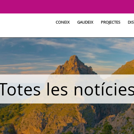
CONEIX
GAUDEIX
PROJECTES
DIS
Totes les notície