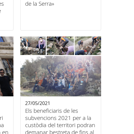
es
de la Serra»
e
at
27/05/2021
Els beneficiaris de les
ri
subvencions 2021 per a la
na
custòdia del territori podran
 en
demanar bestreta de fins al