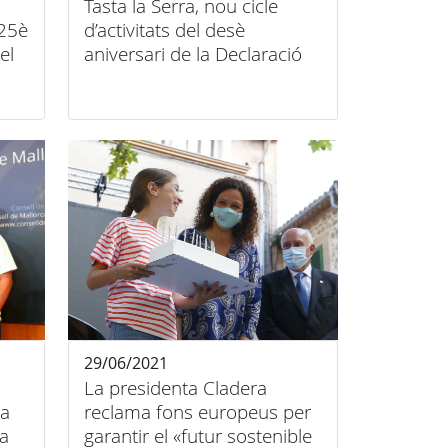
Tasta la Serra, nou cicle
 25è
d’activitats del desè
el
aniversari de la Declaració
del
de Patrimoni Mundial
29/06/2021
La presidenta Cladera
la
reclama fons europeus per
a
garantir el «futur sostenible