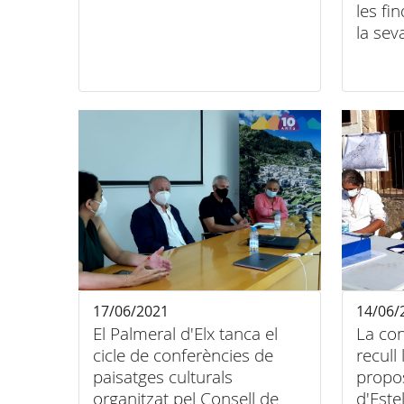
les fi
la sev
17/06/2021
14/06/
El Palmeral d'Elx tanca el
La con
cicle de conferències de
recull
paisatges culturals
propos
organitzat pel Consell de
d'Este