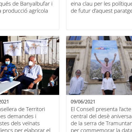
nqués de Banyalbufar i
eina clau per les polítiqu
a producció agrícola
de futur d’aquest paratg
patrimoni de la Humanit
2021
09/06/2021
sellera de Territori
El Consell presenta l’acte
 les demandes i
central del desè aniversa
tes dels veïnats
de la serra de Tramunta
llencs per elaborar el
per commemorar la data