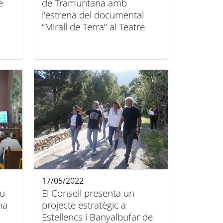
e
de Tramuntana amb
l'estrena del documental
“Mirall de Terra” al Teatre
Principal d’Inca.
17/05/2022
iu
El Consell presenta un
na
projecte estratègic a
Estellencs i Banyalbufar de