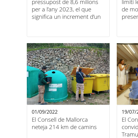
pressupost de 8,6 milions
limiti
per a l’any 2023, el que
de mot
significa un increment d’un
prese
8%
01/09/2022
19/07/
El Consell de Mallorca
El Con
neteja 214 km de camins
convid
Tramun