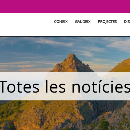
CONEIX
GAUDEIX
PROJECTES
DIS
Totes les notície