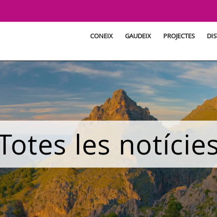
CONEIX
GAUDEIX
PROJECTES
DIS
Totes les notície