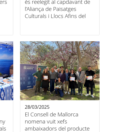
ers
és reelegit al capdavant de
l’Aliança de Paisatges
Culturals i Llocs Afins del
Patrimoni Mundial
28/03/2025
El Consell de Mallorca
any
nomena vuit xefs
als
ambaixadors del producte