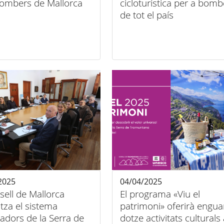
Bombers de Mallorca
cicloturística per a bomb
de tot el país
2025
04/04/2025
sell de Mallorca
El programa «Viu el
itza el sistema
patrimoni» oferirà engu
cadors de la Serra de
dotze activitats culturals 