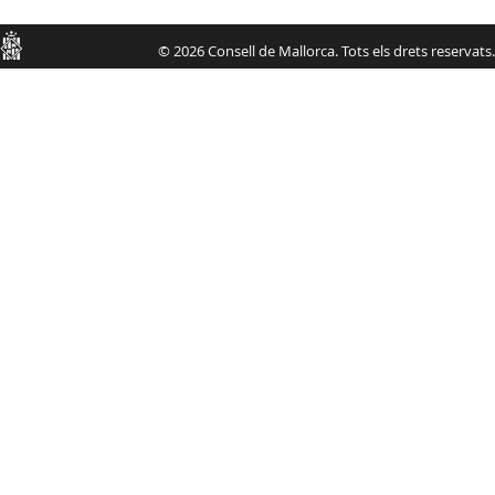
Consell
© 2026 Consell de Mallorca. Tots els drets reservats.
de
Mallorca