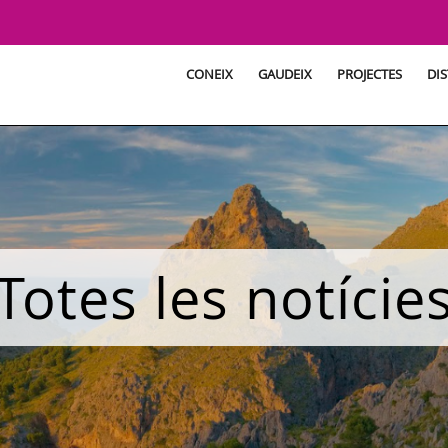
CONEIX
GAUDEIX
PROJECTES
DIS
Totes les notície