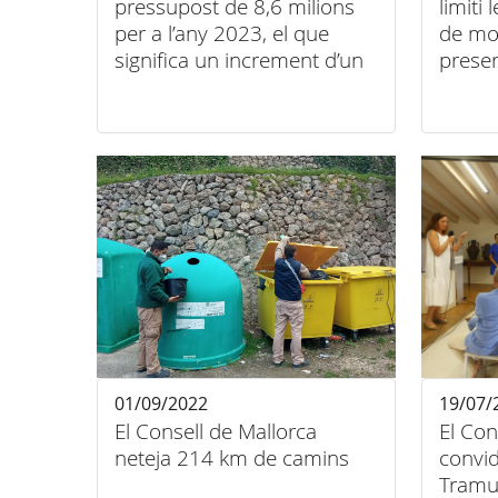
pressupost de 8,6 milions
limiti
per a l’any 2023, el que
de mot
significa un increment d’un
prese
8%
01/09/2022
19/07/
El Consell de Mallorca
El Con
neteja 214 km de camins
convid
Tramun