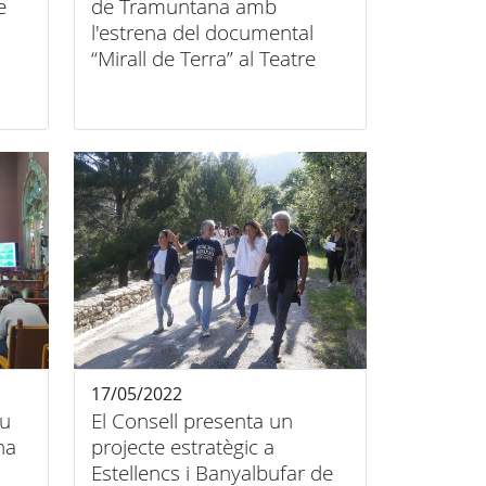
e
de Tramuntana amb
l'estrena del documental
“Mirall de Terra” al Teatre
Principal d’Inca.
17/05/2022
iu
El Consell presenta un
na
projecte estratègic a
Estellencs i Banyalbufar de