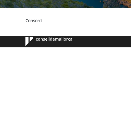
Consorci
Consell de
Mallorca