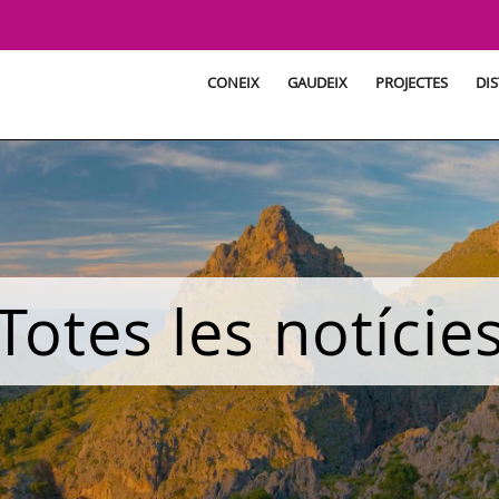
CONEIX
GAUDEIX
PROJECTES
DIS
Totes les notície