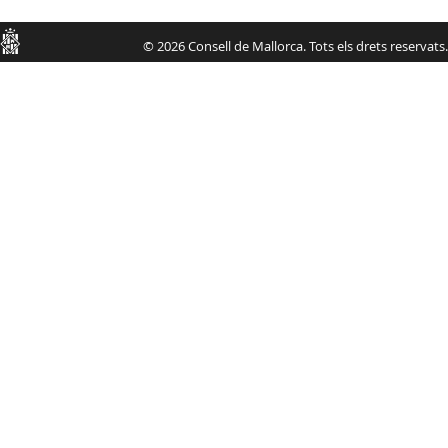
Consell
© 2026 Consell de Mallorca. Tots els drets reservats.
de
Mallorca