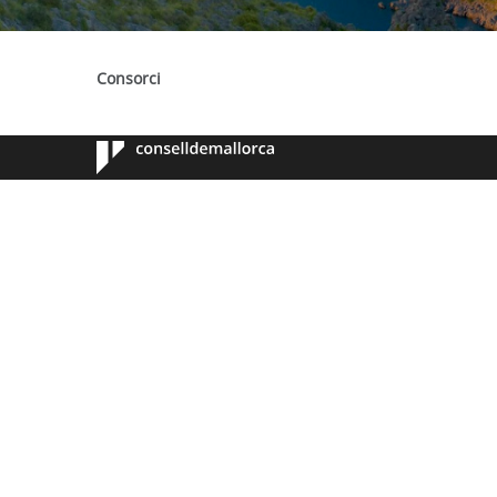
Consorci
Consell de
Mallorca