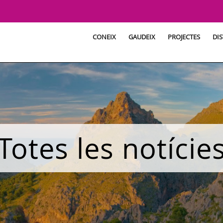
CONEIX
GAUDEIX
PROJECTES
DIS
Totes les notície