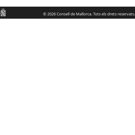
Consell
© 2026 Consell de Mallorca. Tots els drets reservats.
de
Mallorca