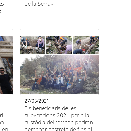
es
de la Serra»
e
at
27/05/2021
Els beneficiaris de les
ri
subvencions 2021 per a la
na
custòdia del territori podran
 en
demanar bestreta de fins al