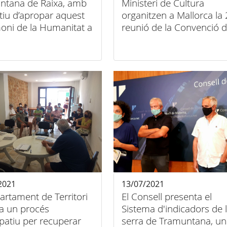
ntana de Raixa, amb
Ministeri de Cultura
ctiu d’apropar aquest
organitzen a Mallorca la
oni de la Humanitat a
reunió de la Convenció d
tadania
Paisatge dins dels actes 
desè aniversari serra de
Tramuntana
2021
13/07/2021
artament de Territori
El Consell presenta el
a un procés
Sistema d'indicadors de 
ipatiu per recuperar
serra de Tramuntana, un