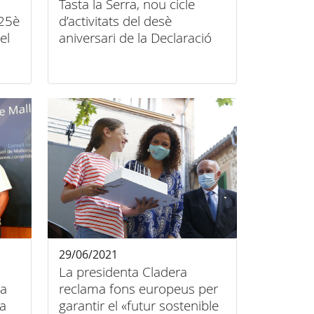
Tasta la Serra, nou cicle
 25è
d’activitats del desè
el
aniversari de la Declaració
del
de Patrimoni Mundial
29/06/2021
La presidenta Cladera
la
reclama fons europeus per
a
garantir el «futur sostenible