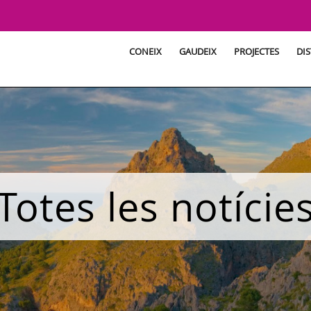
CONEIX
GAUDEIX
PROJECTES
DIS
Totes les notície