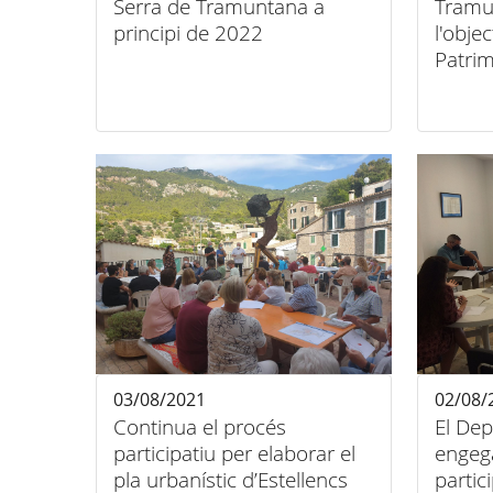
Serra de Tramuntana a
Tramu
principi de 2022
l'obje
Patrim
la ciu
03/08/2021
02/08/
Continua el procés
El Dep
participatiu per elaborar el
engeg
pla urbanístic d’Estellencs
partic