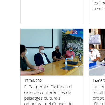
les fi
la sev
17/06/2021
14/06/
El Palmeral d'Elx tanca el
La con
cicle de conferències de
recull
paisatges culturals
propos
organitzat pel Consell de
d'Este