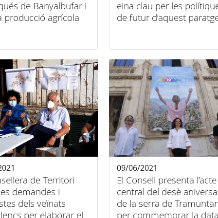
nqués de Banyalbufar i
eina clau per les polítiqu
a producció agrícola
de futur d’aquest paratg
patrimoni de la Humanit
2021
09/06/2021
sellera de Territori
El Consell presenta l’acte
 les demandes i
central del desè aniversa
tes dels veïnats
de la serra de Tramunta
llencs per elaborar el
per commemorar la data