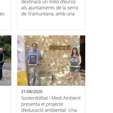
destinarà un milió d’euros
als ajuntaments de la serra
es
de Tramuntana, amb una
atenció especial als
municipis afectats pel
temporal d’agost
21/08/2020
Sostenibilitat i Medi Ambient
presenta el projecte
d’educació ambiental: Una