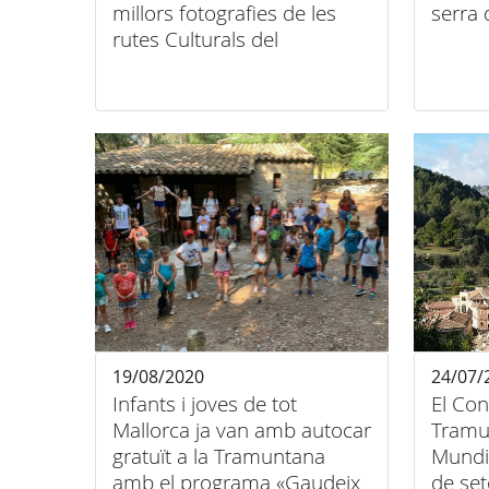
millors fotografies de les
serra
rutes Culturals del
Patrimoni Mundial
19/08/2020
24/07/
Infants i joves de tot
El Con
Mallorca ja van amb autocar
Tramu
gratuït a la Tramuntana
Mundia
amb el programa «Gaudeix
de se