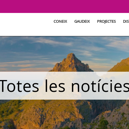
CONEIX
GAUDEIX
PROJECTES
DIS
Totes les notície