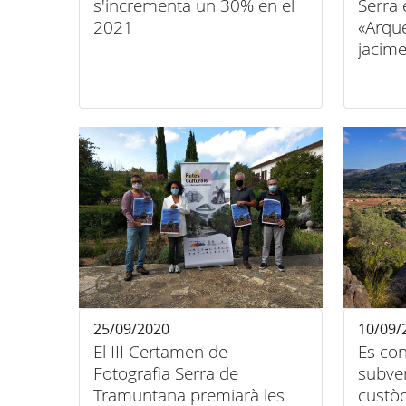
s'incrementa un 30% en el
Serra 
2021
«Arqu
jacime
25/09/2020
10/09/
El III Certamen de
Es con
Fotografia Serra de
subven
Tramuntana premiarà les
custòdi