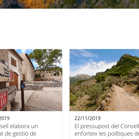
2019
22/11/2019
sell elabora un
El pressupost del Consel
l de gestió de
enforteix les polítiques d