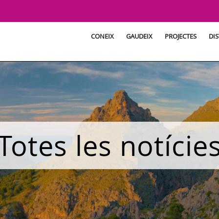
CONEIX
GAUDEIX
PROJECTES
DIS
Totes les notície