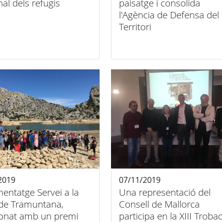
al dels refugis
paisatge i consolida
l'Agència de Defensa del
Territori
2019
07/11/2019
nentatge Servei a la
Una representació del
 de Tramuntana,
Consell de Mallorca
onat amb un premi
participa en la XIII Troba