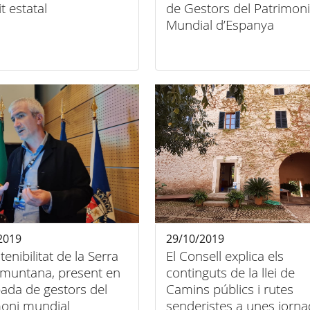
t estatal
de Gestors del Patrimoni
Mundial d’Espanya
2019
29/10/2019
tenibilitat de la Serra
El Consell explica els
amuntana, present en
continguts de la llei de
bada de gestors del
Camins públics i rutes
moni mundial
senderistes a unes jorn