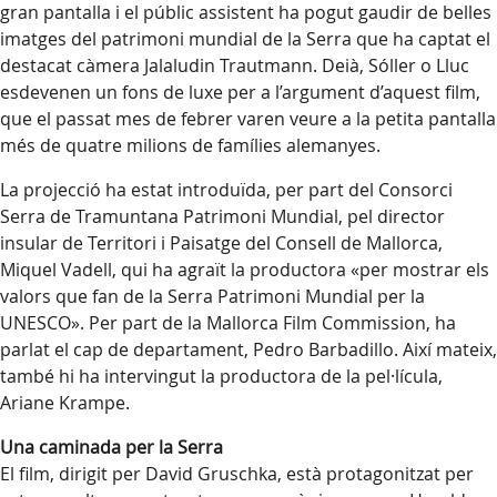
gran pantalla i el públic assistent ha pogut gaudir de belles
imatges del patrimoni mundial de la Serra que ha captat el
destacat càmera Jalaludin Trautmann. Deià, Sóller o Lluc
esdevenen un fons de luxe per a l’argument d’aquest film,
que el passat mes de febrer varen veure a la petita pantalla
més de quatre milions de famílies alemanyes.
La projecció ha estat introduïda, per part del Consorci
Serra de Tramuntana Patrimoni Mundial, pel director
insular de Territori i Paisatge del Consell de Mallorca,
Miquel Vadell, qui ha agraït la productora «per mostrar els
valors que fan de la Serra Patrimoni Mundial per la
UNESCO». Per part de la Mallorca Film Commission, ha
parlat el cap de departament, Pedro Barbadillo. Així mateix,
també hi ha intervingut la productora de la pel·lícula,
Ariane Krampe.
Una caminada per la Serra
El film, dirigit per David Gruschka, està protagonitzat per