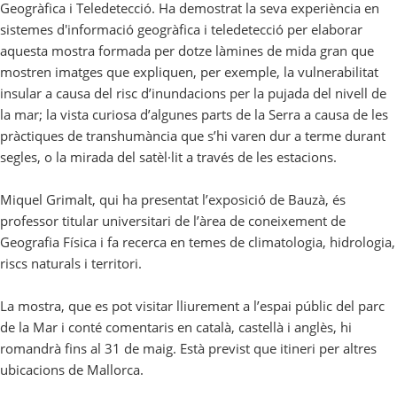
Geogràfica i Teledetecció. Ha demostrat la seva experiència en
sistemes d'informació geogràfica i teledetecció per elaborar
aquesta mostra formada per dotze làmines de mida gran que
mostren imatges que expliquen, per exemple, la vulnerabilitat
insular a causa del risc d’inundacions per la pujada del nivell de
la mar; la vista curiosa d’algunes parts de la Serra a causa de les
pràctiques de transhumància que s’hi varen dur a terme durant
segles, o la mirada del satèl·lit a través de les estacions.
Miquel Grimalt, qui ha presentat l’exposició de Bauzà, és
professor titular universitari de l’àrea de coneixement de
Geografia Física i fa recerca en temes de climatologia, hidrologia,
riscs naturals i territori.
La mostra, que es pot visitar lliurement a l’espai públic del parc
de la Mar i conté comentaris en català, castellà i anglès, hi
romandrà fins al 31 de maig. Està previst que itineri per altres
ubicacions de Mallorca.