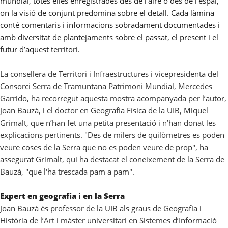
mundial, totes elles enregistrades des de l’aire o des de l’espai,
on la visió de conjunt predomina sobre el detall. Cada làmina
conté comentaris i informacions sobradament documentades i
amb diversitat de plantejaments sobre el passat, el present i el
futur d’aquest territori.
La consellera de Territori i Infraestructures i vicepresidenta del
Consorci Serra de Tramuntana Patrimoni Mundial, Mercedes
Garrido, ha recorregut aquesta mostra acompanyada per l’autor,
Joan Bauzà, i el doctor en Geografia Física de la UIB, Miquel
Grimalt, que n’han fet una petita presentació i n’han donat les
explicacions pertinents.
"Des de milers de quilòmetres es poden
veure coses de la Serra que no es poden veure de prop", ha
assegurat Grimalt, qui ha destacat el coneixement de la Serra de
Bauzà, "que l'ha trescada pam a pam".
Expert en geografia i en la Serra
Joan Bauzà és professor de la UIB als graus de Geografia i
Història de l’Art i màster universitari en Sistemes d’Informació