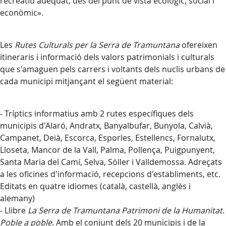
recreatiu adequat, des del punt de vista ecològic, social i
econòmic».
Les
Rutes Culturals per la Serra de Tramuntana
ofereixen
itineraris i informació dels valors patrimonials i culturals
que s'amaguen pels carrers i voltants dels nuclis urbans de
cada municipi mitjançant el següent material:
- Tríptics informatius amb 2 rutes específiques dels
municipis d'Alaró, Andratx, Banyalbufar, Bunyola, Calvià,
Campanet, Deià, Escorca, Esporles, Estellencs, Fornalutx,
Lloseta, Mancor de la Vall, Palma, Pollença, Puigpunyent,
Santa Maria del Camí, Selva, Sóller i Valldemossa. Adreçats
a les oficines d'informació, recepcions d'establiments, etc.
Editats en quatre idiomes (català, castellà, anglès i
alemany)
- Llibre
La Serra de Tramuntana Patrimoni de la Humanitat.
Poble a poble
. Amb el conjunt dels 20 municipis i de la