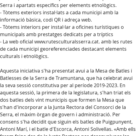
Serra i apartats específics per elements etnològics.
- Tòtems exteriors instal·lats a cada municipi amb la
informació bàsica, codi QR i adreça web.
- Tòtems interiors per instal·lar a oficines turístiques o
municipals amb prestatges dedicats per a tríptics
- La web oficial www.rutesculturalsserra.cat. amb les rutes
de cada municipi georeferenciades destacant elements
culturals i etnològics.
Aquesta iniciativa s'ha presentat avui a la Mesa de Batles i
Batlesses de la Serra de Tramuntana, que ha celebrat avui
la seva sessió constitutiva per al període 2019-2023. En
aquesta sessió, la primera de la legislatura, s'han triat els
dos batles dels vint municipis que formen la Mesa que
s'han d'incorporar a la Junta Rectora del Consorci de la
Serra, el màxim òrgan de govern i administració. Per
consens s'ha decidit que siguin els batles de Puigpunyent,
Antoni Marí, i el batle d'Escorca, Antoni
Solivellas
. «Amb ells