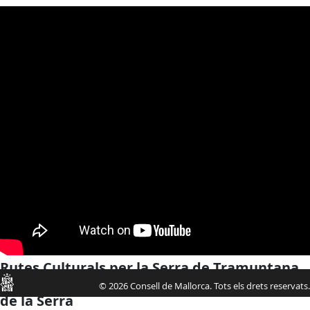
Rutes Culturals per la Serra de Tramuntana,
Consell
vint itineraris per cadascun dels municipis
© 2026 Consell de Mallorca. Tots els drets reservats.
de la Serra
de