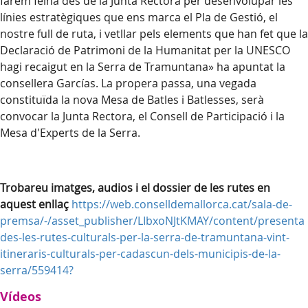
farem feina des de la Junta Rectora per desenvolupar les
línies estratègiques que ens marca el Pla de Gestió, el
nostre full de ruta, i vetllar pels elements que han fet que la
Declaració de Patrimoni de la Humanitat per la UNESCO
hagi recaigut en la Serra de Tramuntana» ha apuntat la
consellera
Garcías
.
La propera passa, una vegada
constituïda la nova Mesa de Batles i Batlesses, serà
convocar la Junta Rectora, el Consell de Participació i la
Mesa d'Experts de la Serra.
Trobareu imatges, audios i el dossier de les rutes en
aquest enllaç
https://web.conselldemallorca.cat/sala-de-
premsa/-/asset_publisher/LIbxoNJtKMAY/content/presenta
des-les-rutes-culturals-per-la-serra-de-tramuntana-vint-
itineraris-culturals-per-cadascun-dels-municipis-de-la-
serra/559414?
Vídeos