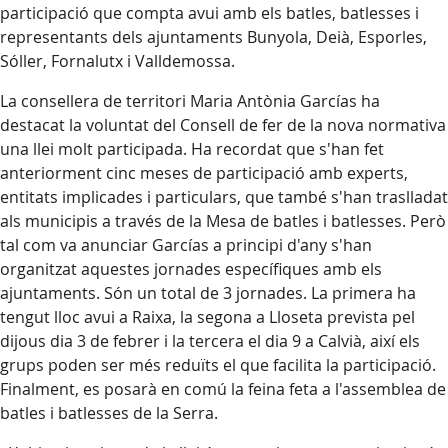
participació que compta avui amb els batles, batlesses i
representants dels ajuntaments Bunyola, Deià, Esporles,
Sóller, Fornalutx i Valldemossa.
La consellera de territori Maria Antònia Garcías ha
destacat la voluntat del Consell de fer de la nova normativa
una llei molt participada. Ha recordat que s'han fet
anteriorment cinc meses de participació amb experts,
entitats implicades i particulars, que també s'han traslladat
als municipis a través de la Mesa de batles i batlesses. Però
tal com va anunciar Garcías a principi d'any s'han
organitzat aquestes jornades específiques amb els
ajuntaments. Són un total de 3 jornades. La primera ha
tengut lloc avui a Raixa, la segona a Lloseta prevista pel
dijous dia 3 de febrer i la tercera el dia 9 a Calvià, així els
grups poden ser més reduïts el que facilita la participació.
Finalment, es posarà en comú la feina feta a l'assemblea de
batles i batlesses de la Serra.