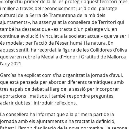
«L'objectiu primer de la llei és protegir aquest territori més
i millor a través del reconeixement jurídic del paisatge
cultural de la Serra de Tramuntana de la mà dels
ajuntaments», ha assenyalat la consellera de Territori qui
també ha destacat que «es tracta d'un paisatge viu en
continua evolució i vinculat a la societat actual» que va ser i
és modelat per l'acció de l'ésser humà i la natura. En
aquest sentit, ha recordat la figura de les Collidores d'oliva
que varen rebre la Medalla d'Honor i Gratitud de Mallorca
l'any 2021.
Garcías ha explicat com s'ha organitzat la jornada d'avui,
que està pensada per abordar diferents temàtiques amb
tres espais de debat al llarg de la sessió per incorporar
aportacions i matisos, i també respondre preguntes,
aclarir dubtes i introduir reflexions.
La consellera ha informat que a la primera part de la
jornada amb els ajuntaments s'ha tractat la definició,
l'abast i l'àmbit d'aplicació de la nova normativa. La segona