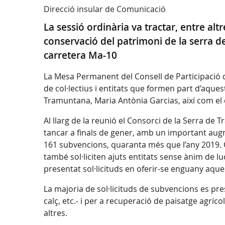
Direcció insular de Comunicació
La sessió ordinària va tractar, entre alt
conservació del patrimoni de la serra de
carretera Ma-10
La Mesa Permanent del Consell de Participació d
de col·lectius i entitats que formen part d’aques
Tramuntana, Maria Antònia Garcias, així com el di
Al llarg de la reunió el Consorci de la Serra de
tancar a finals de gener, amb un important augm
161 subvencions, quaranta més que l’any 2019. Qua
també sol·liciten ajuts entitats sense ànim de l
presentat sol·licituds en oferir-se enguany aques
La majoria de sol·licituds de subvencions es pr
calç, etc.- i per a recuperació de paisatge agríco
altres.