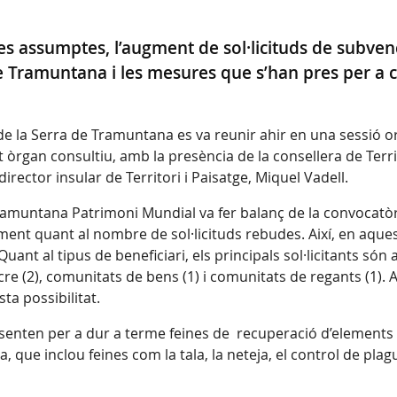
res assumptes, l’augment de sol·licituds de subven
 Tramuntana i les mesures que s’han pres per a con
e la Serra de Tramuntana es va reunir ahir en una sessió o
t òrgan consultiu, amb la presència de la consellera de Terri
rector insular de Territori i Paisatge, Miquel Vadell.
 Tramuntana Patrimoni Mundial va fer balanç de la convocatòr
ent quant al nombre de sol·licituds rebudes. Així, en aque
nt al tipus de beneficiari, els principals sol·licitants són 
ucre (2), comunitats de bens (1) i comunitats de regants (1).
ta possibilitat.
esenten per a dur a terme feines de recuperació d’elements 
la, que inclou feines com la tala, la neteja, el control de pla