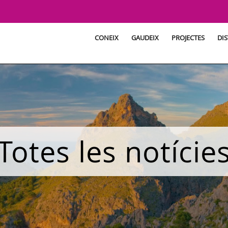
CONEIX
GAUDEIX
PROJECTES
DIS
Totes les notície