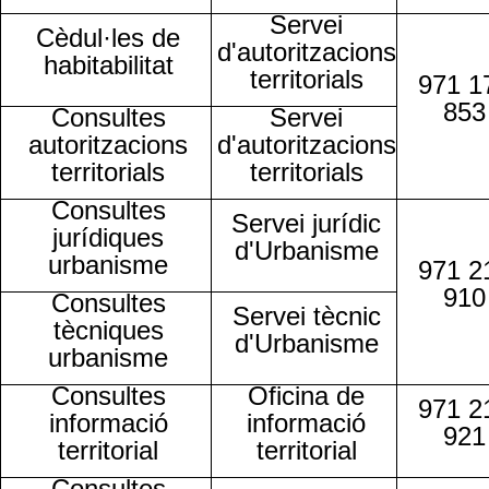
Servei
Cèdul·les de
d'autoritzacions
habitabilitat
territorials
971 1
853
Consultes
Servei
autoritzacions
d'autoritzacions
territorials
territorials
Consultes
Servei jurídic
jurídiques
d'Urbanisme
urbanisme
971 2
910
Consultes
Servei tècnic
tècniques
d'Urbanisme
urbanisme
Consultes
Oficina de
971 2
informació
informació
921
territorial
territorial
Consultes