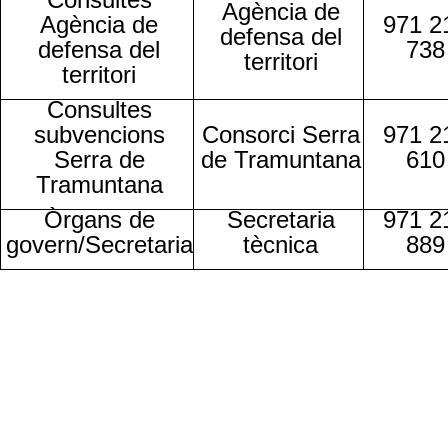
Agència de
Agència de
971 2
defensa del
defensa del
738
territori
territori
Consultes
subvencions
Consorci Serra
971 2
Serra de
de Tramuntana
610
Tramuntana
Òrgans de
Secretaria
971 2
govern/Secretaria
tècnica
889