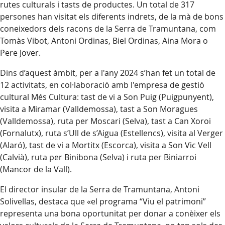
rutes culturals i tasts de productes. Un total de 317
persones han visitat els diferents indrets, de la mà de bons
coneixedors dels racons de la Serra de Tramuntana, com
Tomàs Vibot, Antoni Ordinas, Biel Ordinas, Aina Mora o
Pere Jover.
Dins d’aquest àmbit, per a l'any 2024 s’han fet un total de
12 activitats, en col·laboració amb l'empresa de gestió
cultural Més Cultura: tast de vi a Son Puig (Puigpunyent),
visita a Miramar (Valldemossa), tast a Son Moragues
(Valldemossa), ruta per Moscari (Selva), tast a Can Xoroi
(Fornalutx), ruta s’Ull de s’Aigua (Estellencs), visita al Verger
(Alaró), tast de vi a Mortitx (Escorca), visita a Son Vic Vell
(Calvià), ruta per Binibona (Selva) i ruta per Biniarroi
(Mancor de la Vall).
El director insular de la Serra de Tramuntana, Antoni
Solivellas, destaca que «el programa “Viu el patrimoni”
representa una bona oportunitat per donar a conèixer els