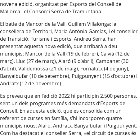
novena edició, organitzat per Esports del Consell de
Mallorca i el Consorci Serra de Tramuntana.
El batle de Mancor de la Vall, Guillem Villalonga; la
consellera de Territori, Maria Antònia Garcías, i el conseller
de Transició, Turisme i Esports, Andreu Serra, han
presentat aquesta nova edició, que arribarà a deu
municipis: Mancor de la Vall (19 de febrer), Calvià (12 de
març), Lluc (27 de març), Alaró (9 d’abril), Campanet (30
d’abril), Valldemossa (21 de maig), Fornalutx (4 de juny),
Banyalbufar (10 de setembre), Puigpunyent (15 d’octubre) i
Andratx (12 de novembre).
Es preveu que en l’edició 2022 hi participin 2.500 persones,
sent un dels programes més demandats d’Esports del
Consell. En aquesta edició, que es consolida com un
referent de curses en família, s’hi incorporen quatre
municipis nous: Alaró, Andratx, Banyalbufar i Puigpunyent.
Com ha destacat el conseller Serra, «el circuit de curses és