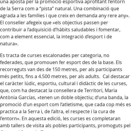
una aposta per la promoció esportiva aprofitant l’entorn
de la Serra com a “pista” natural. Una combinació que
agrada a les famílies i que creix en demanda any rere any».
El conseller afegeix que «els objectius passen per
contribuir a l’adquisició d’hàbits saludables i fomentar,
com a element essencial, la integració d’esport i de
natura».
Es tracta de curses escalonades per categoria, no
federades, que promouen fer esport des de la base. Els
recorreguts van des de 150 metres, per als participants
més petits, fins a 4.500 metres, per als adults. Cal destacar
el caràcter lúdic, esportiu, cultural i didàctic de les curses,
que, com ha destacat la consellera de Territori, Maria
Antònia Garcías, «tenen un doble objectiu; d’una banda, la
promoció d’un esport com l’atletisme, que cada cop més es
practica a la Serra i, de l’altra, el respecte i la cura de
l’entorn». En aquesta edició, les curses es completaran
amb tallers de visita als pobles participants, promoguts pel