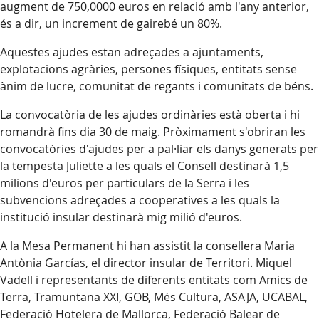
augment de 750,0000 euros en relació amb l'any anterior,
és a dir, un increment de gairebé un 80%.
Aquestes ajudes estan adreçades a ajuntaments,
explotacions agràries, persones físiques, entitats sense
ànim de lucre, comunitat de regants i comunitats de béns.
La convocatòria de les ajudes ordinàries està oberta i hi
romandrà fins dia 30 de maig. Pròximament s'obriran les
convocatòries d'ajudes per a pal·liar els danys generats per
la tempesta Juliette a les quals el Consell destinarà 1,5
milions d'euros per particulars de la Serra i les
subvencions adreçades a cooperatives a les quals la
institució insular destinarà mig milió d'euros.
A la Mesa Permanent hi han assistit la consellera Maria
Antònia Garcías, el director insular de Territori. Miquel
Vadell i representants de diferents entitats com Amics de
Terra, Tramuntana XXI, GOB, Més Cultura, ASAJA, UCABAL,
Federació Hotelera de Mallorca, Federació Balear de