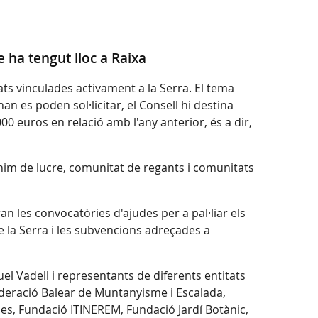
e ha tengut lloc a Raixa
s vinculades activament a la Serra. El tema
an es poden sol·licitar, el Consell hi destina
0 euros en relació amb l'any anterior, és a dir,
nim de lucre, comunitat de regants i comunitats
n les convocatòries d'ajudes per a pal·liar els
de la Serra i les subvencions adreçades a
uel Vadell i representants de diferents entitats
deració Balear de Muntanyisme i Escalada,
ues, Fundació ITINEREM, Fundació Jardí Botànic,