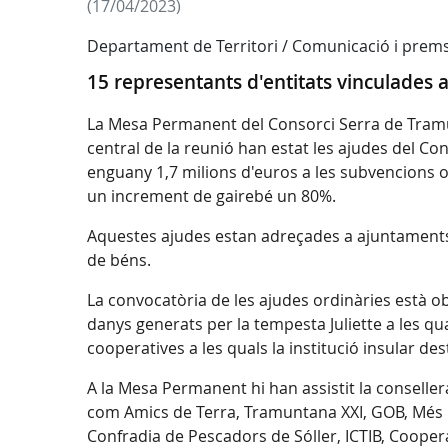
(17/04/2023)
Departament de Territori / Comunicació i prem
15 representants d'entitats vinculades a
La Mesa Permanent del Consorci Serra de Tramun
central de la reunió han estat les ajudes del Cons
enguany 1,7 milions d'euros a les subvencions or
un increment de gairebé un 80%.
Aquestes ajudes estan adreçades a ajuntaments, 
de béns.
La convocatòria de les ajudes ordinàries està ob
danys generats per la tempesta Juliette a les qua
cooperatives a les quals la institució insular de
A la Mesa Permanent hi han assistit la consellera
com Amics de Terra, Tramuntana XXI, GOB, Més C
Confradia de Pescadors de Sóller, ICTIB, Cooper