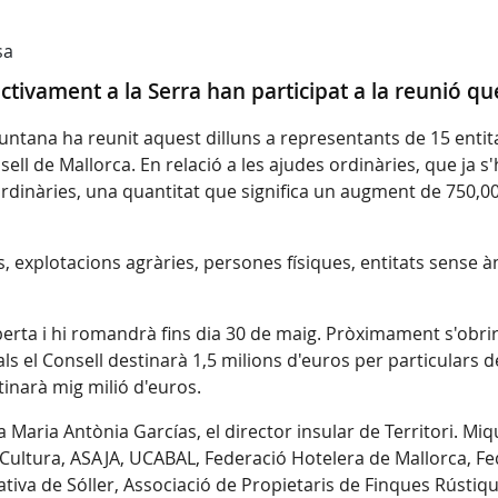
sa
ctivament a la Serra han participat a la reunió qu
tana ha reunit aquest dilluns a representants de 15 entitat
ell de Mallorca. En relació a les ajudes ordinàries, que ja s'h
dinàries, una quantitat que significa un augment de 750,000
explotacions agràries, persones físiques, entitats sense à
erta i hi romandrà fins dia 30 de maig. Pròximament s'obrira
ls el Consell destinarà 1,5 milions d'euros per particulars 
stinarà mig milió d'euros.
 Maria Antònia Garcías, el director insular de Territori. Miq
ultura, ASAJA, UCABAL, Federació Hotelera de Mallorca, Fe
ativa de Sóller, Associació de Propietaris de Finques Rústiq