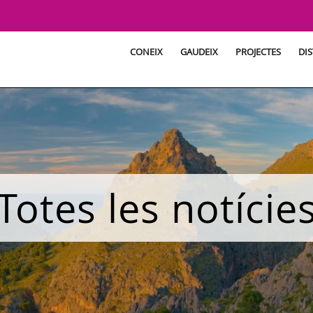
CONEIX
GAUDEIX
PROJECTES
DIS
Totes les notície