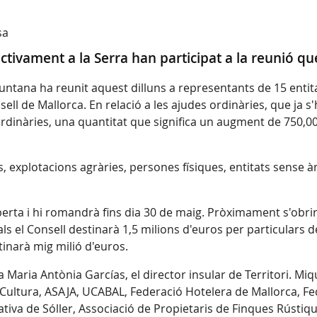
sa
ctivament a la Serra han participat a la reunió qu
tana ha reunit aquest dilluns a representants de 15 entitat
ell de Mallorca. En relació a les ajudes ordinàries, que ja s'h
dinàries, una quantitat que significa un augment de 750,000
explotacions agràries, persones físiques, entitats sense à
erta i hi romandrà fins dia 30 de maig. Pròximament s'obrira
ls el Consell destinarà 1,5 milions d'euros per particulars 
stinarà mig milió d'euros.
 Maria Antònia Garcías, el director insular de Territori. Miq
ultura, ASAJA, UCABAL, Federació Hotelera de Mallorca, Fe
ativa de Sóller, Associació de Propietaris de Finques Rústiq