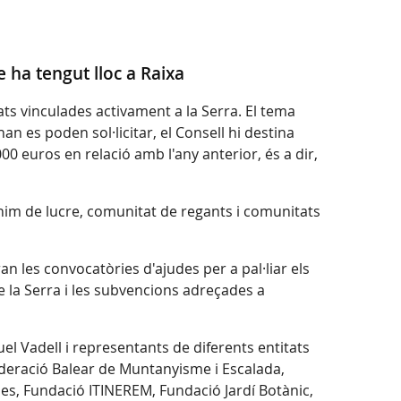
e ha tengut lloc a Raixa
s vinculades activament a la Serra. El tema
an es poden sol·licitar, el Consell hi destina
0 euros en relació amb l'any anterior, és a dir,
nim de lucre, comunitat de regants i comunitats
n les convocatòries d'ajudes per a pal·liar els
de la Serra i les subvencions adreçades a
uel Vadell i representants de diferents entitats
deració Balear de Muntanyisme i Escalada,
ues, Fundació ITINEREM, Fundació Jardí Botànic,