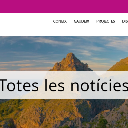
CONEIX
GAUDEIX
PROJECTES
DIS
Totes les notície