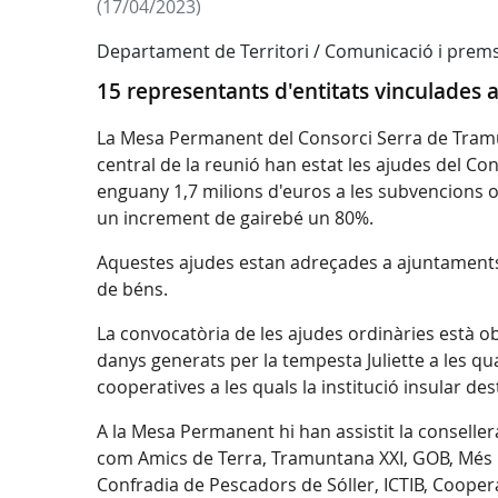
(17/04/2023)
Departament de Territori / Comunicació i prem
15 representants d'entitats vinculades a
La Mesa Permanent del Consorci Serra de Tramun
central de la reunió han estat les ajudes del Cons
enguany 1,7 milions d'euros a les subvencions or
un increment de gairebé un 80%.
Aquestes ajudes estan adreçades a ajuntaments, 
de béns.
La convocatòria de les ajudes ordinàries està ob
danys generats per la tempesta Juliette a les qua
cooperatives a les quals la institució insular de
A la Mesa Permanent hi han assistit la consellera
com Amics de Terra, Tramuntana XXI, GOB, Més C
Confradia de Pescadors de Sóller, ICTIB, Cooper