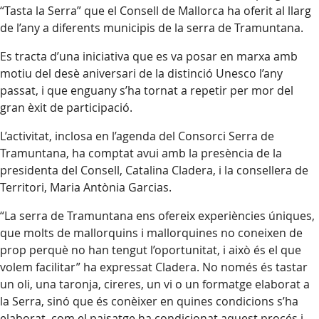
“Tasta la Serra” que el Consell de Mallorca ha oferit al llarg
de l’any a diferents municipis de la serra de Tramuntana.
Es tracta d’una iniciativa que es va posar en marxa amb
motiu del desè aniversari de la distinció Unesco l’any
passat, i que enguany s’ha tornat a repetir per mor del
gran èxit de participació.
L’activitat, inclosa en l’agenda del Consorci Serra de
Tramuntana, ha comptat avui amb la presència de la
presidenta del Consell, Catalina Cladera, i la consellera de
Territori, Maria Antònia Garcias.
“La serra de Tramuntana ens ofereix experiències úniques,
que molts de mallorquins i mallorquines no coneixen de
prop perquè no han tengut l’oportunitat, i això és el que
volem facilitar” ha expressat Cladera. No només és tastar
un oli, una taronja, cireres, un vi o un formatge elaborat a
la Serra, sinó que és conèixer en quines condicions s’ha
elaborat, com el paisatge ha condicionat aquest procés i