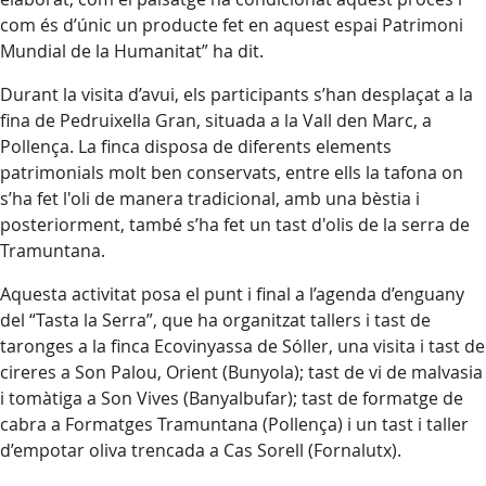
com és d’únic un producte fet en aquest espai Patrimoni
Mundial de la Humanitat” ha dit.
Durant la visita d’avui, els participants s’han desplaçat a la
fina de Pedruixella Gran, situada a la Vall den Marc, a
Pollença. La finca disposa de diferents elements
patrimonials molt ben conservats, entre ells la tafona on
s’ha fet l'oli de manera tradicional, amb una bèstia i
posteriorment, també s’ha fet un tast d'olis de la serra de
Tramuntana.
Aquesta activitat posa el punt i final a l’agenda d’enguany
del “Tasta la Serra”, que ha organitzat tallers i tast de
taronges a la finca Ecovinyassa de Sóller, una visita i tast de
cireres a Son Palou, Orient (Bunyola); tast de vi de malvasia
i tomàtiga a Son Vives (Banyalbufar); tast de formatge de
cabra a Formatges Tramuntana (Pollença) i un tast i taller
d’empotar oliva trencada a Cas Sorell (Fornalutx).