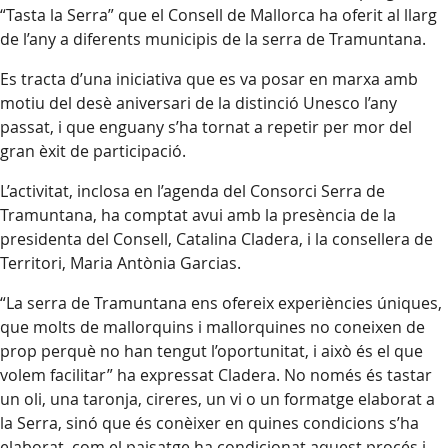
“Tasta la Serra” que el Consell de Mallorca ha oferit al llarg
de l’any a diferents municipis de la serra de Tramuntana.
Es tracta d’una iniciativa que es va posar en marxa amb
motiu del desè aniversari de la distinció Unesco l’any
passat, i que enguany s’ha tornat a repetir per mor del
gran èxit de participació.
L’activitat, inclosa en l’agenda del Consorci Serra de
Tramuntana, ha comptat avui amb la presència de la
presidenta del Consell, Catalina Cladera, i la consellera de
Territori, Maria Antònia Garcias.
“La serra de Tramuntana ens ofereix experiències úniques,
que molts de mallorquins i mallorquines no coneixen de
prop perquè no han tengut l’oportunitat, i això és el que
volem facilitar” ha expressat Cladera. No només és tastar
un oli, una taronja, cireres, un vi o un formatge elaborat a
la Serra, sinó que és conèixer en quines condicions s’ha
elaborat, com el paisatge ha condicionat aquest procés i