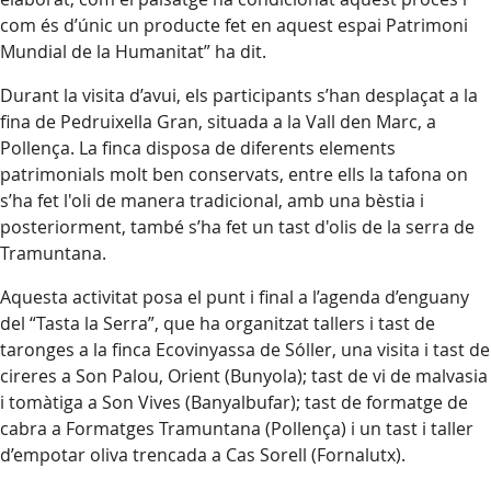
com és d’únic un producte fet en aquest espai Patrimoni
Mundial de la Humanitat” ha dit.
Durant la visita d’avui, els participants s’han desplaçat a la
fina de Pedruixella Gran, situada a la Vall den Marc, a
Pollença. La finca disposa de diferents elements
patrimonials molt ben conservats, entre ells la tafona on
s’ha fet l'oli de manera tradicional, amb una bèstia i
posteriorment, també s’ha fet un tast d'olis de la serra de
Tramuntana.
Aquesta activitat posa el punt i final a l’agenda d’enguany
del “Tasta la Serra”, que ha organitzat tallers i tast de
taronges a la finca Ecovinyassa de Sóller, una visita i tast de
cireres a Son Palou, Orient (Bunyola); tast de vi de malvasia
i tomàtiga a Son Vives (Banyalbufar); tast de formatge de
cabra a Formatges Tramuntana (Pollença) i un tast i taller
d’empotar oliva trencada a Cas Sorell (Fornalutx).