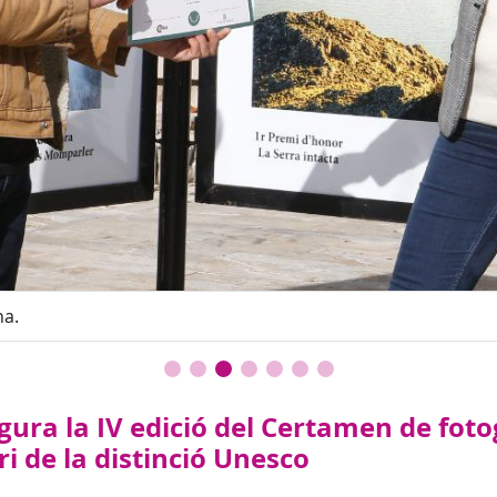
na.
ugura la IV edició del Certamen de fo
i de la distinció Unesco