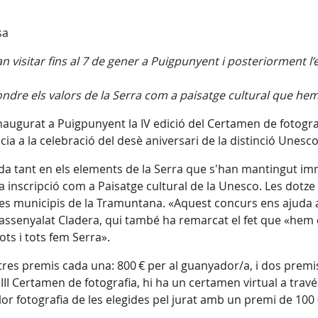
sa
visitar fins al 7 de gener a Puigpunyent i posteriorment l’e
ndre els valors de la Serra com a paisatge cultural que hem
inaugurat a Puigpunyent la IV edició del Certamen de fotograf
ncia a la celebració del desè aniversari de la distinció Unes
ada tant en els elements de la Serra que s'han mantingut i
a inscripció com a Paisatge cultural de la Unesco. Les dotze
es municipis de la Tramuntana. «Aquest concurs ens ajuda a
assenyalat Cladera, qui també ha remarcat el fet que «hem 
ots i tots fem Serra».
res premis cada una: 800 € per al guanyador/a, i dos premis
l III Certamen de fotografia, hi ha un certamen virtual a trav
or fotografia de les elegides pel jurat amb un premi de 100 