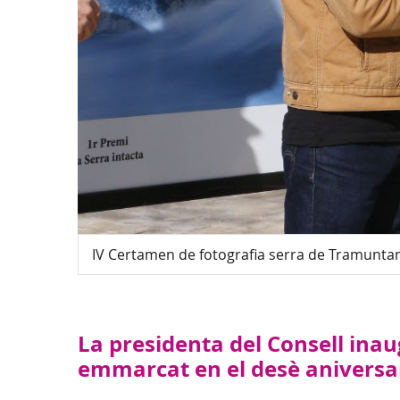
IV Certamen de fotografia serra de Tramunta
La presidenta del Consell ina
emmarcat en el desè aniversar