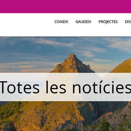
CONEIX
GAUDEIX
PROJECTES
DIS
Totes les notície