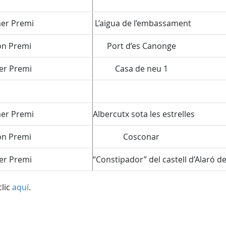
r Premi
L’aigua de l’embassament
n Premi
Port d’es Canonge
r Premi
Casa de neu 1
r Premi
Albercutx sota les estrelles
n Premi
Cosconar
r Premi
“Constipador” del castell d’Alaró de
clic
aquí
.