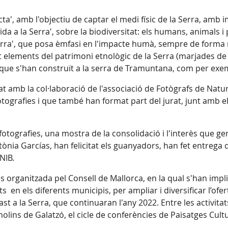
cta', amb l'objectiu de captar el medi físic de la Serra, amb 
Vida a la Serra', sobre la biodiversitat: els humans, animals
rra', que posa èmfasi en l'impacte humà, sempre de forma r
elements del patrimoni etnològic de la Serra (marjades de ped
que s'han construït a la serra de Tramuntana, com per exem
 amb la col·laboració de l'associació de Fotògrafs de Natur
ografies i que també han format part del jurat, junt amb el di
otografies, una mostra de la consolidació i l'interès que g
tònia Garcías, han felicitat els guanyadors, han fet entrega d
NIB.
s organitzada pel Consell de Mallorca, en la qual s'han impl
s en els diferents municipis, per ampliar i diversificar l’ofe
ast a la Serra, que continuaran l'any 2022. Entre les activita
molins de Galatzó, el cicle de conferències de Paisatges Cultu