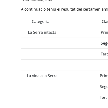
A continuació teniu el resultat del certamen amb l
Categoria
Class
La Serra intacta
Prim
Sego
Terce
La vida a la Serra
Prime
Sego
Terce