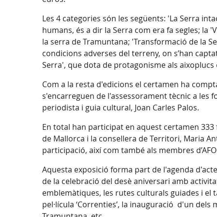
Les 4 categories són les següents: 'La Serra inta
humans, és a dir la Serra com era fa segles; la '
la serra de Tramuntana; 'Transformació de la Se
condicions adverses del terreny, on s’han captat 
Serra', que dota de protagonisme als aixoplucs 
Com a la resta d'edicions el certamen ha comptat
s'encarreguen de l'assessorament tècnic a les fot
periodista i guia cultural, Joan Carles Palos.
En total han participat en aquest certamen 333 f
de Mallorca i la consellera de Territori, Maria An
participació, així com també als membres d’AFO
Aquesta exposició forma part de l'agenda d'acte
de la celebració del desè aniversari amb activitat
emblemàtiques, les rutes culturals guiades i el t
pel·lícula ‘Correnties’, la inauguració d'un dels 
Tramuntana, etc.