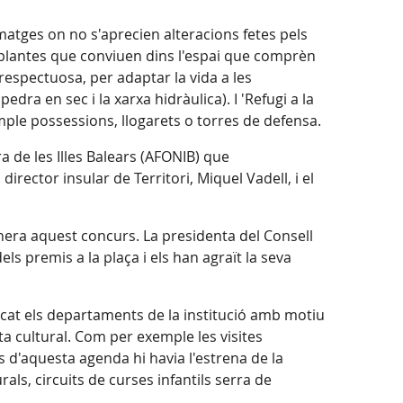
imatges on no s'aprecien alteracions fetes pels
 i plantes que conviuen dins l'espai que comprèn
espectuosa, per adaptar la vida a les
ra en sec i la xarxa hidràulica). I 'Refugi a la
ple possessions, llogarets o torres de defensa.
a de les Illes Balears (AFONIB) que
rector insular de Territori, Miquel Vadell, i el
enera aquest concurs. La presidenta del Consell
els premis a la plaça i els han agraït la seva
icat els departaments de la institució amb motiu
rta cultural. Com per exemple les visites
ts d'aquesta agenda hi havia l'estrena de la
rals, circuits de curses infantils serra de