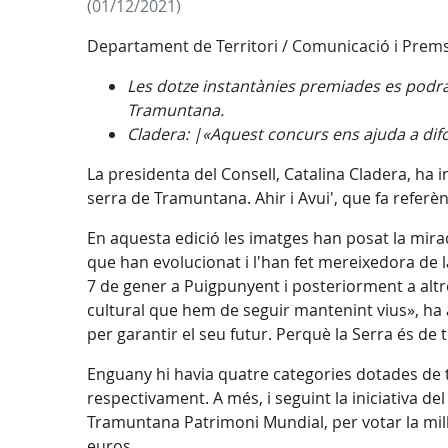
(01/12/2021)
Departament de Territori / Comunicació i Prem
Les dotze instantànies premiades es podran 
Tramuntana.
Cladera: |«Aquest concurs ens ajuda a difo
La presidenta del Consell, Catalina Cladera, ha 
serra de Tramuntana. Ahir i Avui', que fa referè
En aquesta edició les imatges han posat la mir
que han evolucionat i l'han fet mereixedora de l
7 de gener a Puigpunyent i posteriorment a altr
cultural que hem de seguir mantenint vius», ha 
per garantir el seu futur. Perquè la Serra és de t
Enguany hi havia quatre categories dotades de t
respectivament. A més, i seguint la iniciativa de
Tramuntana Patrimoni Mundial, per votar la mill
euros.