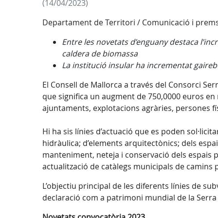
(14/04/2023)
Departament de Territori / Comunicació i prem
Entre les novetats d’enguany destaca l’inc
caldera de biomassa
La institució insular ha incrementat gaireb
El Consell de Mallorca a través del Consorci Ser
que significa un augment de 750,0000 euros en 
ajuntaments, explotacions agràries, persones fí
Hi ha sis línies d’actuació que es poden sol·lic
hidràulica; d’elements arquitectònics; dels espais
manteniment, neteja i conservació dels espais pú
actualització de catàlegs municipals de camins p
L’objectiu principal de les diferents línies de s
declaració com a patrimoni mundial de la Serr
Novetats convocatòria 2023