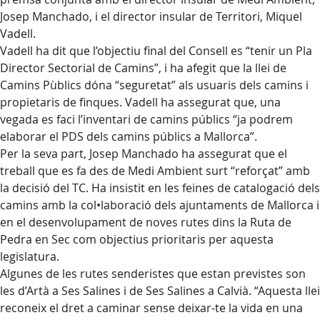
Josep Manchado, i el director insular de Territori, Miquel
Vadell.
Vadell ha dit que l’objectiu final del Consell es “tenir un Pla
Director Sectorial de Camins”, i ha afegit que la llei de
Camins Pùblics dóna “seguretat” als usuaris dels camins i
propietaris de finques. Vadell ha assegurat que, una
vegada es faci l’inventari de camins públics “ja podrem
elaborar el PDS dels camins públics a Mallorca”.
Per la seva part, Josep Manchado ha assegurat que el
treball que es fa des de Medi Ambient surt “reforçat” amb
la decisió del TC. Ha insistit en les feines de catalogació dels
camins amb la col•laboració dels ajuntaments de Mallorca i
en el desenvolupament de noves rutes dins la Ruta de
Pedra en Sec com objectius prioritaris per aquesta
legislatura.
Algunes de les rutes senderistes que estan previstes son
les d’Artà a Ses Salines i de Ses Salines a Calvià. “Aquesta llei
reconeix el dret a caminar sense deixar-te la vida en una