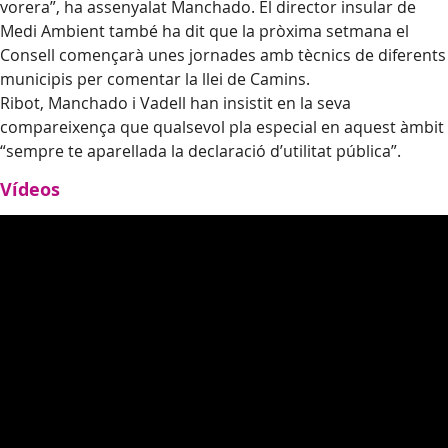
vorera”, ha assenyalat Manchado. El director insular de
Medi Ambient també ha dit que la pròxima setmana el
Consell començarà unes jornades amb tècnics de diferents
municipis per comentar la llei de Camins.
Ribot, Manchado i Vadell han insistit en la seva
compareixença que qualsevol pla especial en aquest àmbit
“sempre te aparellada la declaració d’utilitat pública”.
Vídeos