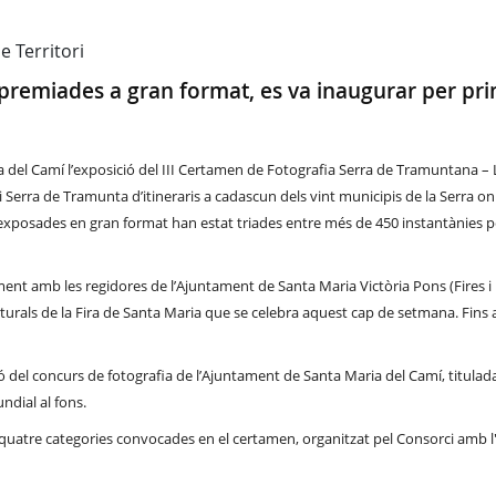
 Territori
s premiades a gran format, es va inaugurar per pr
aria del Camí l’exposició del III Certamen de Fotografia Serra de Tramuntana –
i Serra de Tramunta d’itineraris a cadascun dels vint municipis de la Serra 
exposades en gran format
han estat triades entre més de 450 instantànies per
ntament amb les regidores de l’Ajuntament de Santa Maria Victòria Pons (Fires 
lturals de la Fira de Santa Maria que se celebra aquest cap de setmana. Fins 
ió del concurs de fotografia de l’Ajuntament de Santa Maria del Camí, titulad
ndial al fons.
 quatre categories
convocades en el certamen, organitzat pel Consorci amb l'