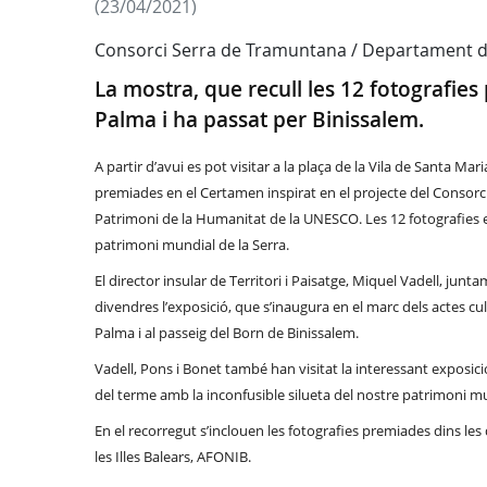
(23/04/2021)
Consorci Serra de Tramuntana / Departament de
La mostra, que recull les 12 fotografie
Palma i ha passat per Binissalem.
A
partir d’avui es pot visitar a la plaça de la Vila de Santa M
premiades en el Certamen
inspira
t
en el p
rojecte del Consorc
Patrimoni de la Humanitat de la UNESCO. Les 12 fotografies
patrimoni mundial de la Serra.
El director insular de Territori i Paisatge, Miquel Vadell, ju
divendres l’exposició, que s’inaugura en el marc dels actes cu
Palma i al passeig del Born de Binissalem.
Vadell, Pons i Bonet també han visitat la interessant exposic
del terme amb la inconfusible silueta del nostre patrimoni mu
En el recorregut s’inclouen les fotografies premiades dins
les
les Illes Balears, AFONIB.