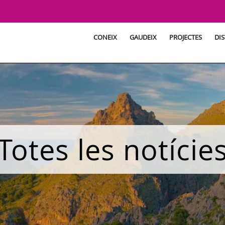
CONEIX
GAUDEIX
PROJECTES
DIS
Totes les notície