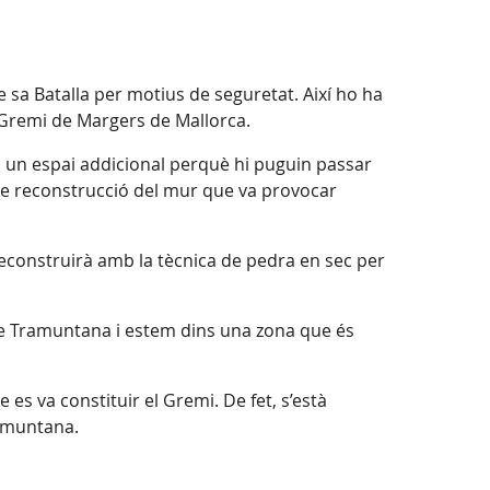
de sa Batalla per motius de seguretat. Així ho ha
l Gremi de Margers de Mallorca.
rà un espai addicional perquè hi puguin passar
s de reconstrucció del mur que va provocar
reconstruirà amb la tècnica de pedra en sec per
 de Tramuntana i estem dins una zona que és
es va constituir el Gremi. De fet, s’està
ramuntana.