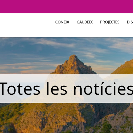
CONEIX
GAUDEIX
PROJECTES
DIS
Totes les notície