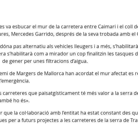
es va esbucar el mur de la carretera entre Caimari i el coll 
uctures, Mercedes Garrido, després de la seva trobada amb e
dóna pas alternatiu als vehicles lleugers i a més, s’habilita
etera s’habilitarà com a mirador un cop finalitzin les tasque
 de gener per unes filtracions d’aigua.
remi de Margers de Mallorca han acordat el mur afectat es 
d’emergència.
s carreteres que paisatgísticament té més valor a la serra
també ho és».
que la col·laboració amb l’entitat ha estat constant des que 
es per a futurs projectes a les carreteres de la serra de T