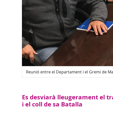
Reunió entre el Departament i el Gremi de Ma
Es desviarà lleugerament el tr
i el coll de sa Batalla