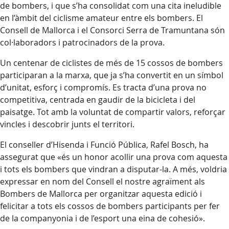
de bombers, i que s’ha consolidat com una cita ineludible
en l’àmbit del ciclisme amateur entre els bombers. El
Consell de Mallorca i el Consorci Serra de Tramuntana són
col·laboradors i patrocinadors de la prova.
Un centenar de ciclistes de més de 15 cossos de bombers
participaran a la marxa, que ja s’ha convertit en un símbol
d’unitat, esforç i compromís. Es tracta d’una prova no
competitiva, centrada en gaudir de la bicicleta i del
paisatge. Tot amb la voluntat de compartir valors, reforçar
vincles i descobrir junts el territori.
El conseller d’Hisenda i Funció Pública, Rafel Bosch, ha
assegurat que «és un honor acollir una prova com aquesta
i tots els bombers que vindran a disputar-la. A més, voldria
expressar en nom del Consell el nostre agraïment als
Bombers de Mallorca per organitzar aquesta edició i
felicitar a tots els cossos de bombers participants per fer
de la companyonia i de l’esport una eina de cohesió».